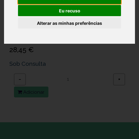
Eu recuso
URIAGE XEMOSE C8 BALS 500+OF
Alterar as minhas preferências
OL LAV200
Ref.: 7578450
28,45 €
Sob Consulta
−
+
Adicionar