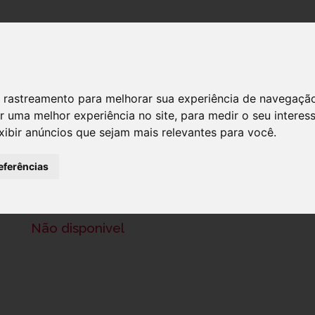
DESTAQUES!
SERVIÇ
 de rastreamento para melhorar sua experiência de navegaçã
r uma melhor experiência no site
,
para medir o seu interes
xibir anúncios que sejam mais relevantes para você
.
HANSAPLAST ADESIVO SENSITIVE 5
eferências
Ref.: 7492652
2,95 €
Não disponivel