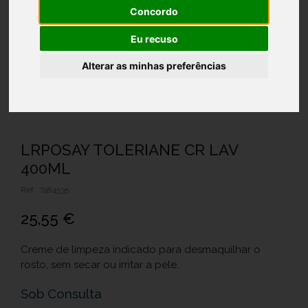
Concordo
Eu recuso
Alterar as minhas preferências
LRPOSAY TOLERIANE CR LAV
400ML
Ref.: 7484535
25,55 €
Creme de limpeza indicado para desmaquilhar o
rosto, sem secar ou irritar a pele.
Sob Consulta