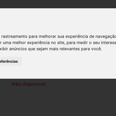
DESTAQUES!
SERVIÇ
 de rastreamento para melhorar sua experiência de navegaçã
r uma melhor experiência no site
,
para medir o seu interes
xibir anúncios que sejam mais relevantes para você
.
HANSAPLAST UNIVER PENSO RESAG
eferências
Ref.: 7313478
2,50 €
Não disponivel