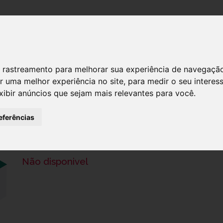
DESTAQUES!
SERVIÇ
 de rastreamento para melhorar sua experiência de navegaçã
r uma melhor experiência no site
,
para medir o seu interes
xibir anúncios que sejam mais relevantes para você
.
RHINOMER BABY SPRAY NASAL 50M
eferências
Ref.: 7253807
7,88 €
Não disponivel