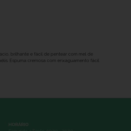
acio, brilhante e fácil de pentear com mel de
amélis. Espuma cremosa com enxaguamento fácil.
HORÁRIO
Segunda a Sexta: 09:00 - 20:00