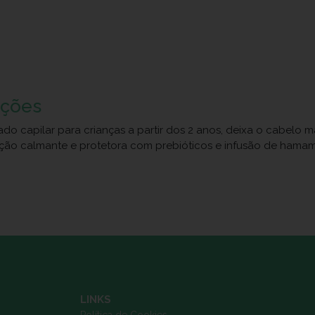
uções
ado capilar para crianças a partir dos 2 anos, deixa o cabelo m
a. Ação calmante e protetora com prebióticos e infusão de ham
LINKS
Política de Cookies