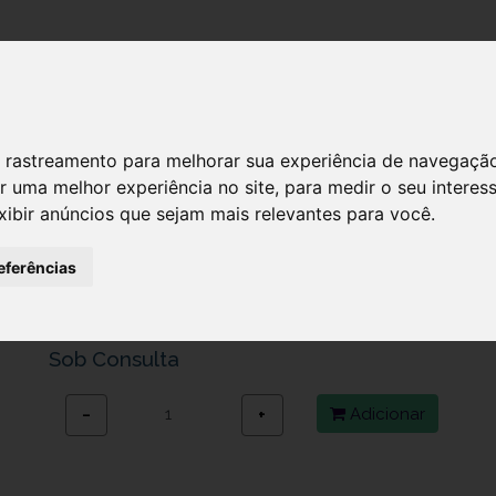
DESTAQUES!
SERVIÇ
 de rastreamento para melhorar sua experiência de navegaçã
r uma melhor experiência no site
,
para medir o seu interes
xibir anúncios que sejam mais relevantes para você
.
APIVITA GENTLE KIDS CH MIRTIL/M
Ref.: 7127522
eferências
14,95 €
Sob Consulta
Adicionar
−
+