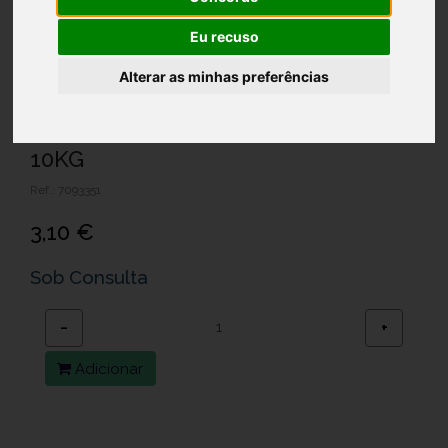
Eu recuso
Alterar as minhas preferências
AMFLEE 67MG SOL PIPETA CAO 2-
10KG
Ref.: 7093351
3,10 €
Sob Consulta
−
+
Adicionar