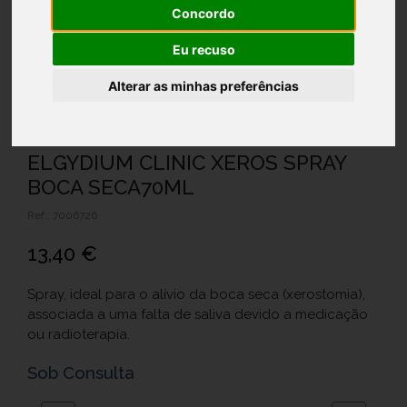
Concordo
Eu recuso
Alterar as minhas preferências
ELGYDIUM CLINIC XEROS SPRAY
BOCA SECA70ML
Ref.: 7006726
13,40 €
Spray, ideal para o alívio da boca seca (xerostomia),
associada a uma falta de saliva devido a medicação
ou radioterapia.
Sob Consulta