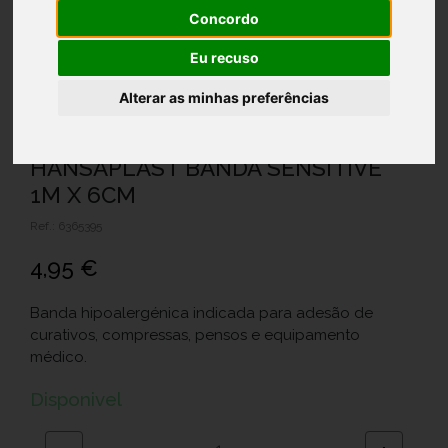
Concordo
Eu recuso
Alterar as minhas preferências
HANSAPLAST BANDA SENSITIVE
1M X 6CM
Ref.: 6365395
4,95 €
Banda hipoalergénica indicada para adesão de
curativos, compressas, pensos e equipamento
médico.
Disponivel