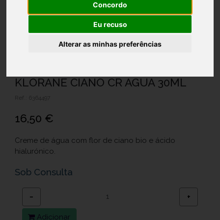
Concordo
Eu recuso
Alterar as minhas preferências
KLORANE CIANO CR AGUA 30ML
Ref.: 6364497
16,50 €
Creme de água com flor de ciano bio e ácido
hialurónico.
Sob Consulta
−
+
Adicionar