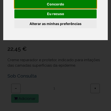
Concordo
Eu recuso
Alterar as minhas preferências
AVENE CICALFATE+ CR 100ML
Ref.: 6280172
22,45 €
Creme reparador e protetor, indicado para irritações
das camadas superficiais da epiderme.
Sob Consulta
−
+
Adicionar