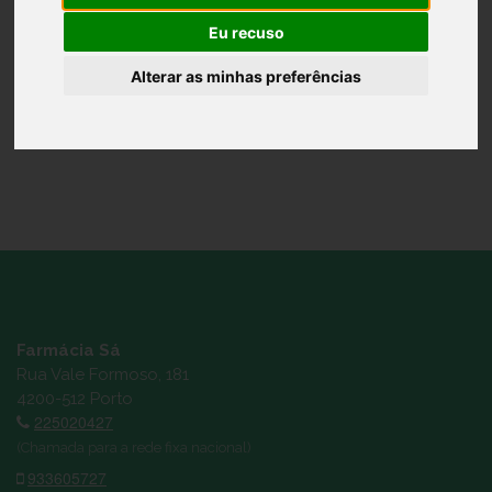
X10 +DESC25%
Eu recuso
Ref.: 6082297
Alterar as minhas preferências
7,77 €
Não disponivel
Farmácia Sá
Rua Vale Formoso, 181
4200-512 Porto
225020427
(Chamada para a rede fixa nacional)
933605727