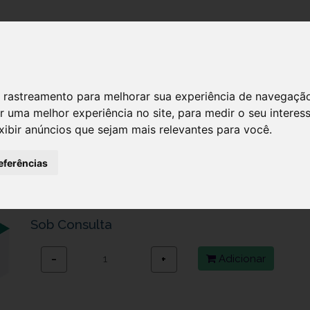
DESTAQUES!
SERVIÇ
 de rastreamento para melhorar sua experiência de navegaçã
r uma melhor experiência no site
,
para medir o seu interes
xibir anúncios que sejam mais relevantes para você
.
PERFUME FEMININO 150ML N.39
eferências
Ref.: 2140039
12,70 €
Sob Consulta
Adicionar
−
+